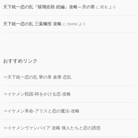
天下統一恋の乱『猿飛佐助 続編』攻略～月の章
に
匿名
より
天下統一恋の乱 三葉楓悟 攻略
に
momo
より
おすすめリンク
⇒天下統一恋の乱 華の章 倉庫 恋乱
⇒イケメン戦国-時をかける恋-攻略
⇒イケメン革命-アリスと恋の魔法-攻略
⇒イケメンヴァンパイア 攻略 偉人たちと恋の誘惑