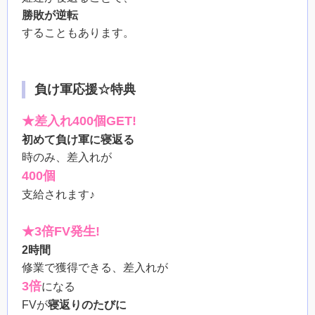
勝敗が逆転
することもあります。
負け軍応援☆特典
★差入れ400個GET!
初めて負け軍に寝返る
時のみ、差入れが
400個
支給されます♪
★3倍FV発生!
2時間
修業で獲得できる、差入れが
3倍
になる
FVが
寝返りのたびに