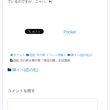
ているのですが…ニャハ。♥)
Pocket
ホーム
/
恋乱 月の章 イベント情報
/
陣イベ(恋の乱)
/
恋乱 月の章＆華の章『清涼の陣』主従選抜
陣イベ(恋の乱)
コメントを残す