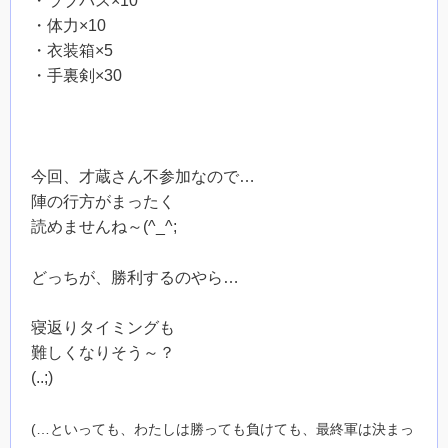
・ラブパス×10
・体力×10
・衣装箱×5
・手裏剣×30
今回、才蔵さん不参加なので…
陣の行方がまったく
読めませんね～(^_^;
どっちが、勝利するのやら…
寝返りタイミングも
難しくなりそう～？
(..;)
(…といっても、わたしは勝っても負けても、最終軍は決まっ