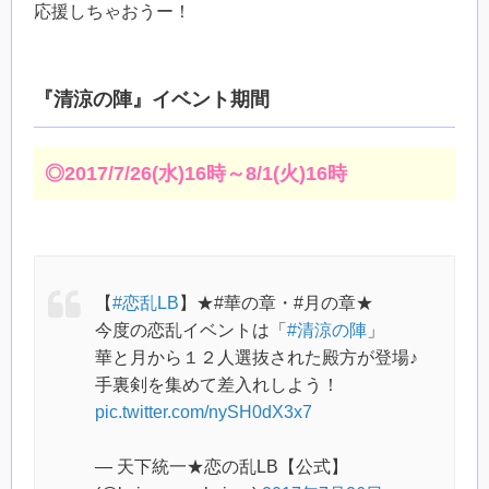
応援しちゃおうー！
『清涼の陣』イベント期間
◎2017/7/26(水)16時～8/1(火)16時
【
#恋乱LB
】★#華の章・#月の章★
今度の恋乱イベントは「
#清涼の陣
」
華と月から１２人選抜された殿方が登場♪
手裏剣を集めて差入れしよう！
pic.twitter.com/nySH0dX3x7
— 天下統一★恋の乱LB【公式】