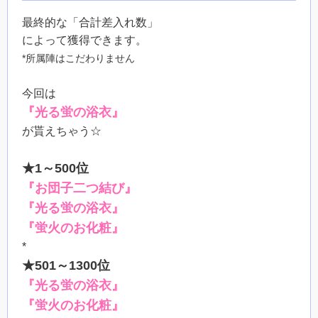
最終的な「合計差入れ数」
によって獲得できます。
*所属陣はこだわりません
今回は
『光る蛍の浴衣』
が貰えちゃう☆
★1～500位
『お団子二つ結び』
『光る蛍の浴衣』
『蛍火のお化粧』
*
★501～1300位
『光る蛍の浴衣』
『蛍火のお化粧』