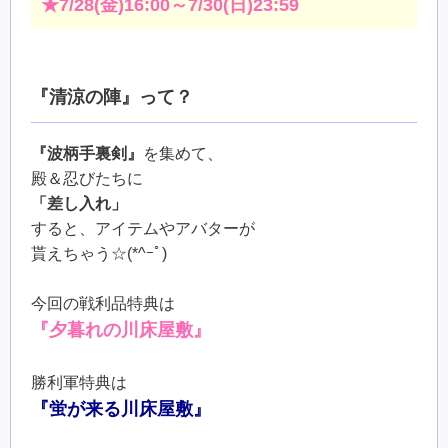
★7/28(金)16:00～7/30(日)23:59
『清涼の陣』って？
『波柄手裏剣』
を集めて、
殿＆忍びたちに
「差し入れ」
すると、アイテムやアバターが
貰えちゃう☆(*^ｰﾟ)
今回の戦利品特典は
『夕暮れの川床屋敷』
勝利軍特典は
『蛍が来る川床屋敷』