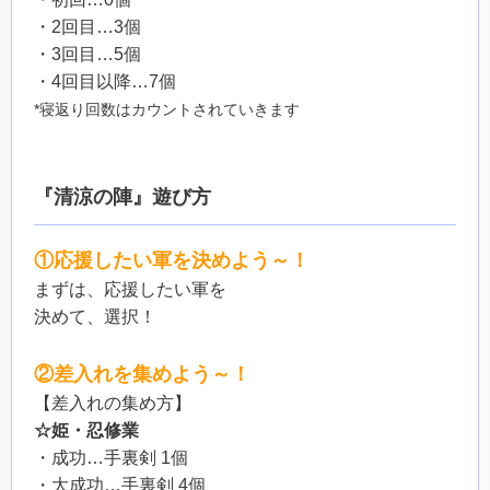
・2回目…3個
・3回目…5個
・4回目以降…7個
*寝返り回数はカウントされていきます
『清涼の陣』遊び方
①応援したい軍を決めよう～！
まずは、応援したい軍を
決めて、選択！
②差入れを集めよう～！
【差入れの集め方】
☆姫・忍修業
・成功…手裏剣 1個
・大成功…手裏剣 4個